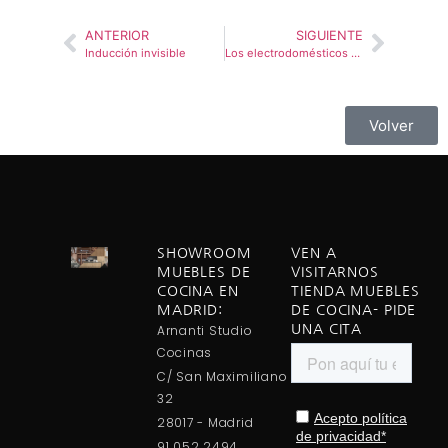
ANTERIOR
SIGUIENTE
Inducción invisible
Los electrodomésticos que no pueden faltar en tu cocina
Volver
SHOWROOM
VEN A
MUEBLES DE
VISITARNOS
COCINA EN
TIENDA MUEBLES
MADRID:
DE COCINA- PIDE
Arnanti Studio
UNA CITA
Cocinas
C/ San Maximiliano
32
28017 - Madrid
91 052 2494